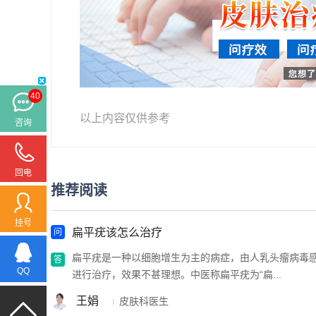
40
以上内容仅供参考
咨询
回电
推荐阅读
挂号
扁平疣该怎么治疗
扁平疣是一种以细胞增生为主的病症，由人乳头瘤病毒
QQ
进行治疗，效果不甚理想。中医称扁平疣为“扁...
王娟
皮肤科医生