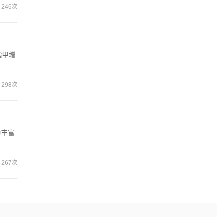
246次
指甲增
298次
为丰富
267次